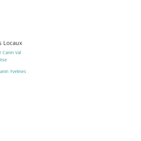
s Locaux
 Canin Val
Oise
anin Yvelines