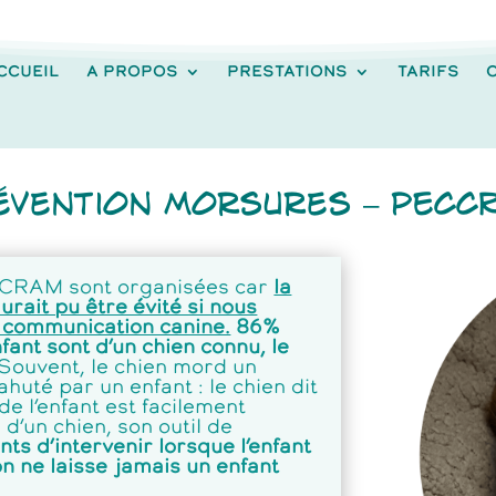
CCUEIL
A PROPOS
PRESTATIONS
TARIFS
évention Morsures – PECC
CCRAM sont organisées car
la
rait pu être évité si nous
a communication canine.
86%
ant sont d’un chien connu, le
Souvent, le chien mord un
ahuté par un enfant : le chien dit
de l’enfant est facilement
d’un chien, son outil de
ts d’intervenir lorsque l’enfant
on ne laisse jamais un enfant