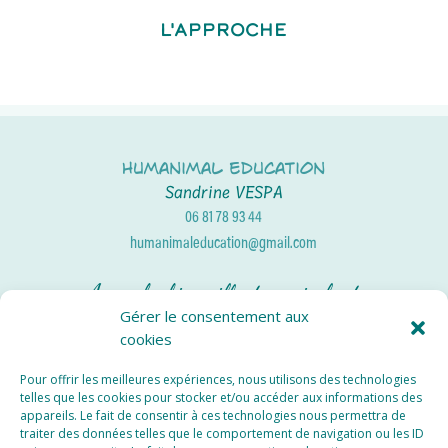
L'APPROCHE
Humanimal Education
Sandrine VESPA
06 81 78 93 44
humanimaleducation@gmail.com
Approche bienveillante, amicale et
réconciliante
Gérer le consentement aux
cookies
Services Locaux
Pour offrir les meilleures expériences, nous utilisons des technologies
Educateur Canin Val d’Oise
telles que les cookies pour stocker et/ou accéder aux informations des
appareils. Le fait de consentir à ces technologies nous permettra de
Educateur Canin Yvelines
traiter des données telles que le comportement de navigation ou les ID