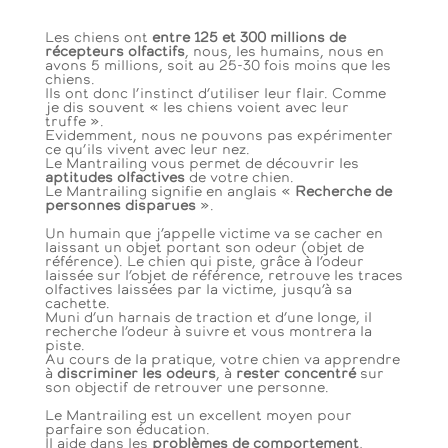
Les chiens ont
entre 125 et 300 millions de
récepteurs olfactifs
, nous, les humains, nous en
avons 5 millions, soit au 25-30 fois moins que les
chiens.
Ils ont donc l’instinct d’utiliser leur flair. Comme
je dis souvent « les chiens voient avec leur
truffe ».
Evidemment, nous ne pouvons pas expérimenter
ce qu’ils vivent avec leur nez.
Le Mantrailing vous permet de découvrir les
aptitudes olfactives
de votre chien.
Le Mantrailing signifie en anglais «
Recherche de
personnes disparues
».
Un humain que j’appelle victime va se cacher en
laissant un objet portant son odeur (objet de
référence). Le chien qui piste, grâce à l’odeur
laissée sur l’objet de référence, retrouve les traces
olfactives laissées par la victime, jusqu’à sa
cachette.
Muni d’un harnais de traction et d’une longe, il
recherche l’odeur à suivre et vous montrera la
piste.
Au cours de la pratique, votre chien va apprendre
à
discriminer les odeurs
, à
rester concentré
sur
son objectif de retrouver une personne.
Le Mantrailing est un excellent moyen pour
parfaire son éducation.
Il aide dans les
problèmes de comportement
,