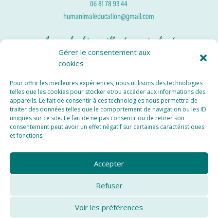
06 81 78 93 44
humanimaleducation@gmail.com
Approche bienveillante, amicale et
réconciliante
Gérer le consentement aux
cookies
Services Locaux
Pour offrir les meilleures expériences, nous utilisons des technologies
Educateur Canin Val d’Oise
telles que les cookies pour stocker et/ou accéder aux informations des
appareils. Le fait de consentir à ces technologies nous permettra de
Educateur Canin Yvelines
traiter des données telles que le comportement de navigation ou les ID
uniques sur ce site. Le fait de ne pas consentir ou de retirer son
consentement peut avoir un effet négatif sur certaines caractéristiques
et fonctions.
Accepter
MENTIONS LÉGALES
Refuser
CONDITIONS GÉNÉRALES
Voir les préférences
POLITIQUE DE COOKIES