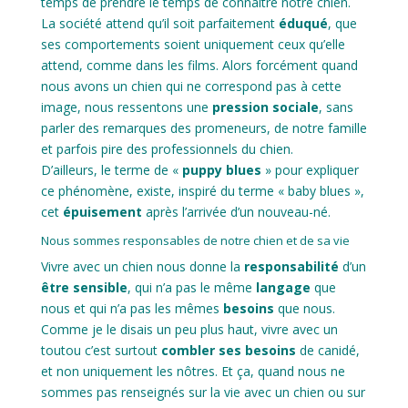
temps de prendre le temps de connaitre notre chien.
La société attend qu’il soit parfaitement
éduqué
, que
ses comportements soient uniquement ceux qu’elle
attend, comme dans les films. Alors forcément quand
nous avons un chien qui ne correspond pas à cette
image, nous ressentons une
pression sociale
, sans
parler des remarques des promeneurs, de notre famille
et parfois pire des professionnels du chien.
D’ailleurs, le terme de «
puppy blues
» pour expliquer
ce phénomène, existe, inspiré du terme « baby blues »,
cet
épuisement
après l’arrivée d’un nouveau-né.
Nous sommes responsables de notre chien et de sa vie
Vivre avec un chien nous donne la
responsabilité
d’un
être sensible
, qui n’a pas le même
langage
que
nous et qui n’a pas les mêmes
besoins
que nous.
Comme je le disais un peu plus haut, vivre avec un
toutou c’est surtout
combler ses besoins
de canidé,
et non uniquement les nôtres. Et ça, quand nous ne
sommes pas renseignés sur la vie avec un chien ou sur