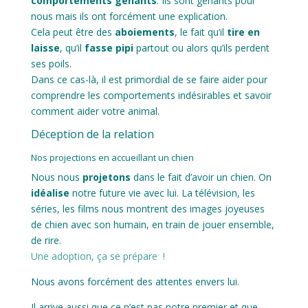
comportements gênants
. Ils sont gênants pour
nous mais ils ont forcément une explication.
Cela peut être des
aboiements
, le fait qu’il
tire en
laisse
, qu’il
fasse pipi
partout ou alors qu’ils perdent
ses poils.
Dans ce cas-là, il est primordial de se faire aider pour
comprendre les comportements indésirables et savoir
comment aider votre animal.
Déception de la relation
Nos projections en accueillant un chien
Nous nous
projetons
dans le fait d’avoir un chien. On
idéalise
notre future vie avec lui. La télévision, les
séries, les films nous montrent des images joyeuses
de chien avec son humain, en train de jouer ensemble,
de rire.
Une adoption, ça se prépare !
Nous avons forcément des attentes envers lui.
Il arrive aussi que ce n’est pas notre premier et que