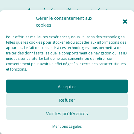
Approche bienveillante, amicale et
réconciliante
Gérer le consentement aux
cookies
Services Locaux
Pour offrir les meilleures expériences, nous utilisons des technologies
Educateur Canin Val d’Oise
telles que les cookies pour stocker et/ou accéder aux informations des
appareils. Le fait de consentir à ces technologies nous permettra de
Educateur Canin Yvelines
traiter des données telles que le comportement de navigation ou les ID
uniques sur ce site. Le fait de ne pas consentir ou de retirer son
consentement peut avoir un effet négatif sur certaines caractéristiques
et fonctions.
Accepter
MENTIONS LÉGALES
Refuser
CONDITIONS GÉNÉRALES
Voir les préférences
POLITIQUE DE COOKIES
Mentions Légales
© HUMANIMAL EDUCATION 2025