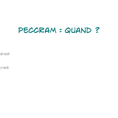
PECCRAM
: quand ?
ndredi
credi